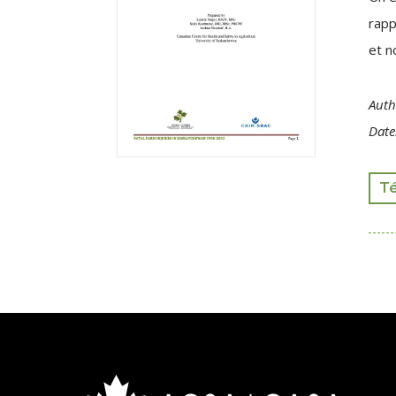
rapp
et n
Auth
Date
T