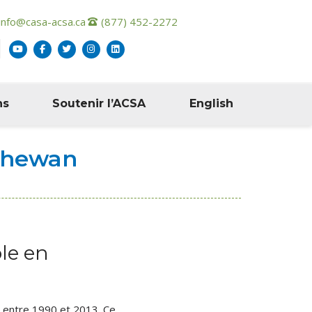
info@casa-acsa.ca
(877) 452-2272
ns
Soutenir l’ACSA
English
tchewan
le en
 entre 1990 et 2013. Ce