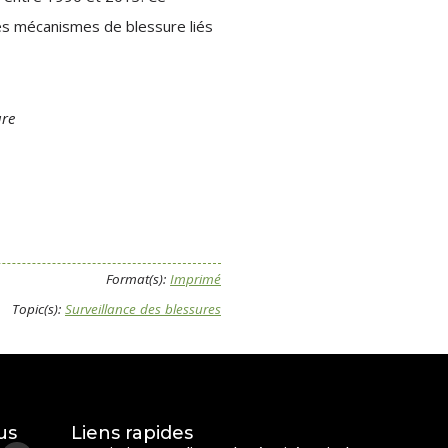
 les mécanismes de blessure liés
ure
Format(s):
Imprimé
Topic(s):
Surveillance des blessures
us
Liens rapides