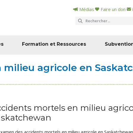
Médias
Faire un don
es
Formation et Ressources
Subventio
n milieu agricole en Saska
cidents mortels en milieu agrico
askatchewan
xamen des accidents mortels en milieu agricole en Saskatchewan