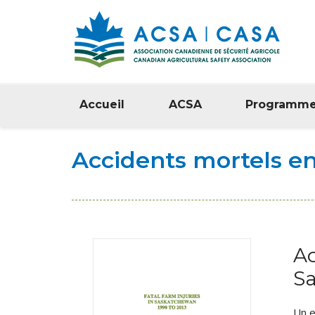
Accueil
ACSA
Programm
Accidents mortels e
Ac
S
Un e