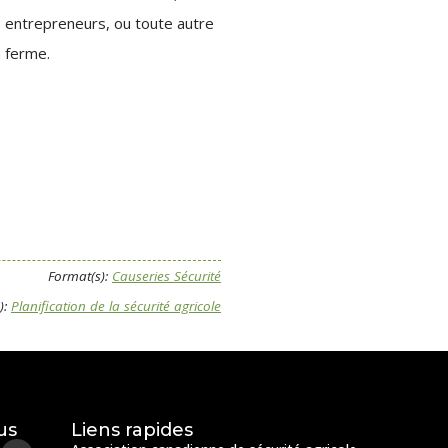
s entrepreneurs, ou toute autre
a ferme.
Format(s):
Causeries Sécurité
):
Planification de la sécurité agricole
us
Liens rapides