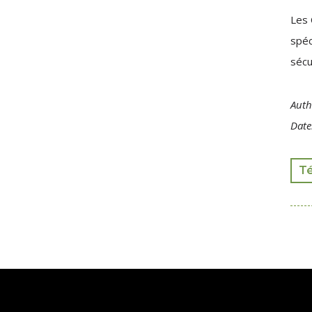
Les 
spéc
sécu
Auth
Date
T