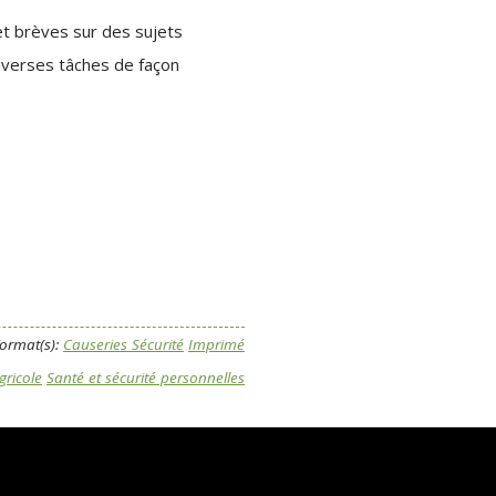
et brèves sur des sujets
iverses tâches de façon
ormat(s):
Causeries Sécurité
Imprimé
gricole
Santé et sécurité personnelles