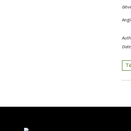
déve
Angl
Auth
Date
T