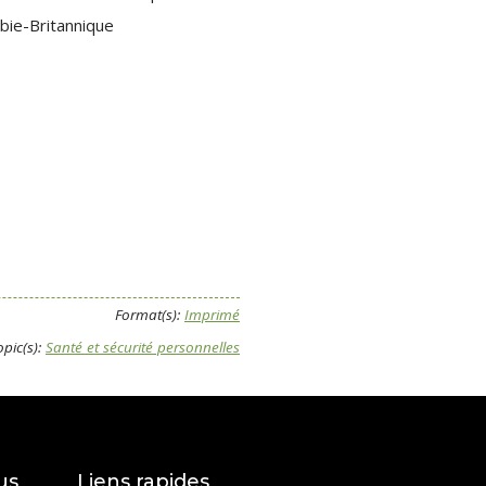
mbie-Britannique
Format(s):
Imprimé
opic(s):
Santé et sécurité personnelles
us
Liens rapides