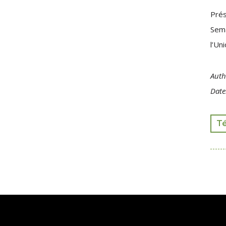
Prés
Sema
l’Un
Auth
Date
T