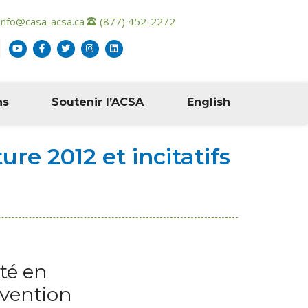
info@casa-acsa.ca
(877) 452-2272
ns
Soutenir l’ACSA
English
ure 2012 et incitatifs
ité en
évention