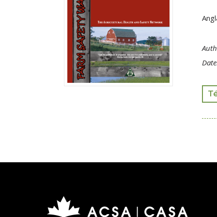
Angl
Auth
Date
T