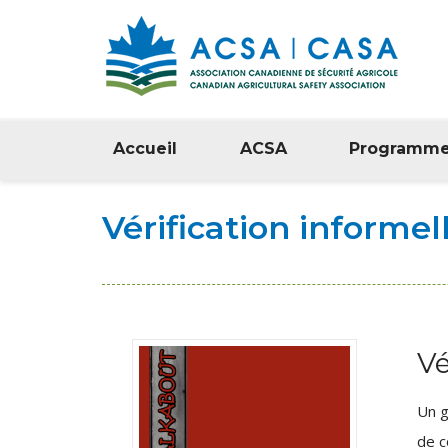
Accueil
ACSA
Programm
Vérification informel
Vé
Un g
de c